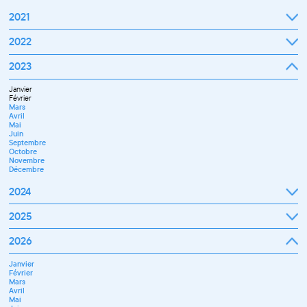
2021
Septembre
2022
Octobre
Novembre
Janvier
2023
Décembre
Février
Mars
Janvier
Avril
Février
Mai
Mars
Juin
Avril
Juillet
Mai
Septembre
Juin
Octobre
Septembre
Novembre
Octobre
Décembre
Novembre
Décembre
2024
Janvier
2025
Février
Mars
Janvier
2026
Avril
Février
Mai
Mars
Juin
Janvier
Avril
Juillet
Février
Mai
Septembre
Mars
Juin
Novembre
Avril
Juillet
Décembre
Mai
Septembre