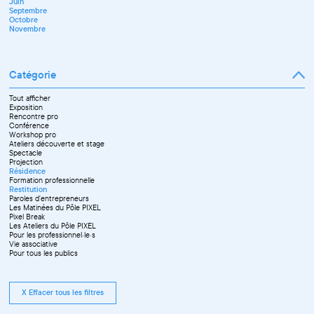
Juin
Octobre
Septembre
Novembre
Octobre
Décembre
Novembre
Catégorie
Tout afficher
Exposition
Rencontre pro
Conférence
Workshop pro
Ateliers découverte et stage
Spectacle
Projection
Résidence
Formation professionnelle
Restitution
Paroles d'entrepreneurs
Les Matinées du Pôle PIXEL
Pixel Break
Les Ateliers du Pôle PIXEL
Pour les professionnel·le·s
Vie associative
Pour tous les publics
X Effacer tous les filtres