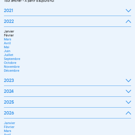
Tout afficher
-
À partir d'aujourd'hui
2021
Septembre
2022
Octobre
Novembre
Janvier
Décembre
Février
Mars
Avril
Mai
Juin
Juillet
Septembre
Octobre
Novembre
Décembre
2023
Janvier
2024
Février
Mars
Janvier
2025
Avril
Février
Mai
Mars
Juin
Janvier
2026
Avril
Septembre
Février
Mai
Octobre
Mars
Juin
Novembre
Janvier
Avril
Juillet
Décembre
Février
Mai
Septembre
Mars
Juin
Novembre
Avril