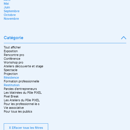
Juillet
Décembre
Mai
Septembre
Juin
Octobre
Septembre
Novembre
Octobre
Décembre
Novembre
Catégorie
Tout afficher
Exposition
Rencontre pro
Conférence
Workshop pro
Ateliers découverte et stage
Spectacle
Projection
Résidence
Formation professionnelle
Restitution
Paroles d'entrepreneurs
Les Matinées du Pôle PIXEL
Pixel Break
Les Ateliers du Pôle PIXEL
Pour les professionnel·le·s
Vie associative
Pour tous les publics
X Effacer tous les filtres