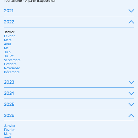
Tout afficher
-
À partir d'aujourd'hui
2021
Septembre
2022
Octobre
Novembre
Janvier
Décembre
Février
Mars
Avril
Mai
Juin
Juillet
Septembre
Octobre
Novembre
Décembre
2023
Janvier
2024
Février
Mars
Janvier
2025
Avril
Février
Mai
Mars
Juin
Janvier
2026
Avril
Septembre
Février
Mai
Octobre
Mars
Juin
Novembre
Janvier
Avril
Juillet
Décembre
Février
Mai
Septembre
Mars
Juin
Novembre
Avril