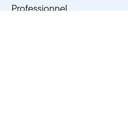
Professionnel
Public
Dates
Tout afficher
-
À partir d'auj
2021