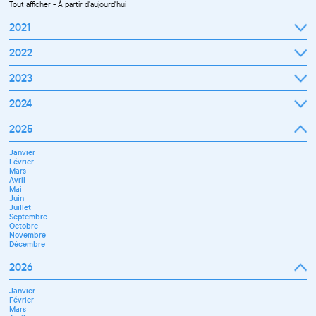
Tout afficher
-
À partir d'aujourd'hui
2021
Septembre
2022
Octobre
Novembre
Janvier
2023
Décembre
Février
Mars
Janvier
2024
Avril
Février
Mai
Mars
Juin
Janvier
2025
Avril
Juillet
Février
Mai
Septembre
Mars
Juin
Octobre
Janvier
Avril
Septembre
Novembre
Février
Mai
Octobre
Décembre
Mars
Juin
Novembre
Avril
Juillet
Décembre
Mai
Septembre
Juin
Novembre
Juillet
Décembre
Septembre
Octobre
Novembre
Décembre
2026
Janvier
Février
Mars