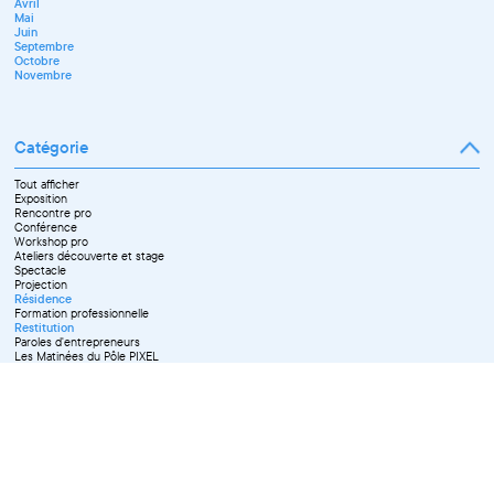
Avril
Mai
Juin
Septembre
Octobre
Novembre
Catégorie
Tout afficher
Exposition
Rencontre pro
Conférence
Workshop pro
Ateliers découverte et stage
Spectacle
Projection
Résidence
Formation professionnelle
Restitution
Paroles d'entrepreneurs
Les Matinées du Pôle PIXEL
Pixel Break
Les Ateliers du Pôle PIXEL
Pour les professionnel·le·s
Vie associative
Pour tous les publics
X Effacer tous les filtres