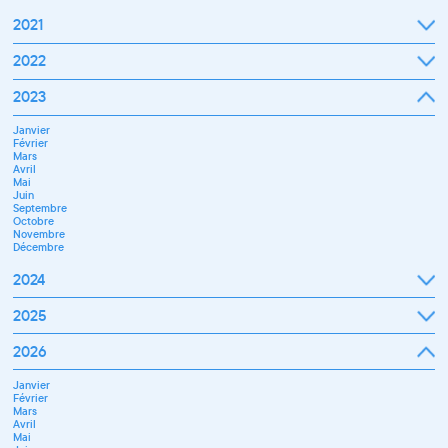
2021
Septembre
2022
Octobre
Novembre
Janvier
2023
Décembre
Février
Mars
Janvier
Avril
Février
Mai
Mars
Juin
Avril
Juillet
Mai
Septembre
Juin
Octobre
Septembre
Novembre
Octobre
Décembre
Novembre
Décembre
2024
Janvier
2025
Février
Mars
Janvier
2026
Avril
Février
Mai
Mars
Juin
Janvier
Avril
Juillet
Février
Mai
Septembre
Mars
Juin
Novembre
Avril
Juillet
Décembre
Mai
Septembre