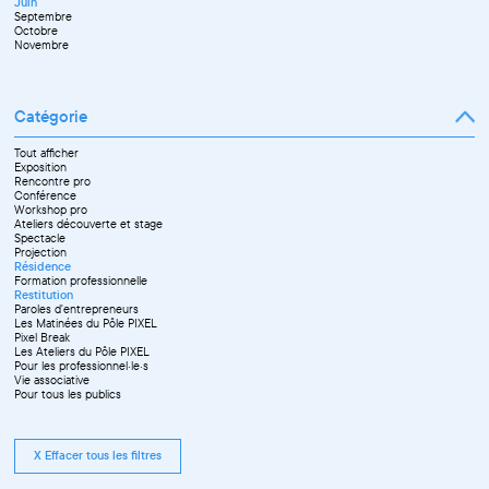
Juin
Octobre
Septembre
Novembre
Octobre
Décembre
Novembre
Catégorie
Tout afficher
Exposition
Rencontre pro
Conférence
Workshop pro
Ateliers découverte et stage
Spectacle
Projection
Résidence
Formation professionnelle
Restitution
Paroles d'entrepreneurs
Les Matinées du Pôle PIXEL
Pixel Break
Les Ateliers du Pôle PIXEL
Pour les professionnel·le·s
Vie associative
Pour tous les publics
X Effacer tous les filtres