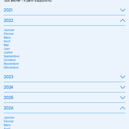
Tout afficher
-
À partir d'aujourd'hui
2021
Septembre
2022
Octobre
Novembre
Janvier
Décembre
Février
Mars
Avril
Mai
Juin
Juillet
Septembre
Octobre
Novembre
Décembre
2023
Janvier
2024
Février
Mars
Janvier
2025
Avril
Février
Mai
Mars
Juin
Janvier
2026
Avril
Septembre
Février
Mai
Octobre
Mars
Juin
Novembre
Janvier
Avril
Juillet
Décembre
Février
Mai
Septembre
Mars
Juin
Novembre
Avril