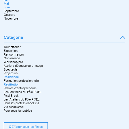
Juillet
Décembre
Mai
Septembre
Juin
Octobre
Septembre
Novembre
Octobre
Décembre
Novembre
Catégorie
Tout afficher
Exposition
Rencontre pro
Conférence
Workshop pro
Ateliers découverte et stage
Spectacle
Projection
Résidence
Formation professionnelle
Restitution
Paroles d'entrepreneurs
Les Matinées du Pôle PIXEL
Pixel Break
Les Ateliers du Pôle PIXEL
Pour les professionnel·le·s
Vie associative
Pour tous les publics
X Effacer tous les filtres