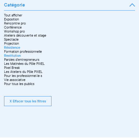
Mars
Juin
Novembre
Catégorie
Avril
Juillet
Décembre
Mai
Septembre
Juin
Octobre
Tout afficher
Septembre
Novembre
Exposition
Octobre
Décembre
Rencontre pro
Novembre
Conférence
Workshop pro
Ateliers découverte et stage
Spectacle
Projection
Résidence
Formation professionnelle
Restitution
Paroles d'entrepreneurs
Les Matinées du Pôle PIXEL
Pixel Break
Les Ateliers du Pôle PIXEL
Pour les professionnel·le·s
Vie associative
Pour tous les publics
X Effacer tous les filtres