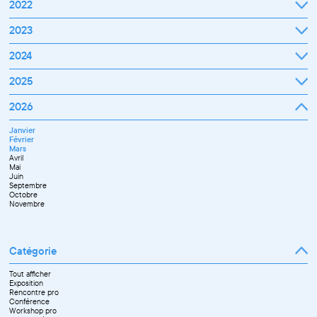
2022
Janvier
2023
Février
Mars
Janvier
2024
Avril
Février
Mai
Mars
Juin
Janvier
2025
Avril
Juillet
Février
Mai
Septembre
Mars
Juin
Octobre
Janvier
2026
Avril
Septembre
Novembre
Février
Mai
Octobre
Décembre
Mars
Juin
Novembre
Janvier
Avril
Juillet
Décembre
Février
Mai
Septembre
Mars
Juin
Novembre
Avril
Juillet
Décembre
Mai
Septembre
Juin
Octobre
Septembre
Novembre
Octobre
Décembre
Novembre
Catégorie
Tout afficher
Exposition
Rencontre pro
Conférence
Workshop pro