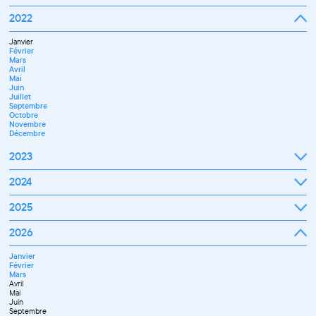
Septembre
2022
Octobre
Novembre
Janvier
Décembre
Février
Mars
Avril
Mai
Juin
Juillet
Septembre
Octobre
Novembre
Décembre
2023
Janvier
2024
Février
Mars
Janvier
2025
Avril
Février
Mai
Mars
Juin
Janvier
2026
Avril
Septembre
Février
Mai
Octobre
Mars
Juin
Novembre
Janvier
Avril
Juillet
Décembre
Février
Mai
Septembre
Mars
Juin
Novembre
Avril
Juillet
Décembre
Mai
Septembre
Juin
Octobre
Septembre
Novembre