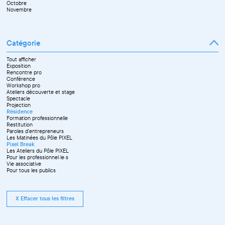
Octobre
Décembre
Novembre
Catégorie
Tout afficher
Exposition
Rencontre pro
Conférence
Workshop pro
Ateliers découverte et stage
Spectacle
Projection
Résidence
Formation professionnelle
Restitution
Paroles d'entrepreneurs
Les Matinées du Pôle PIXEL
Pixel Break
Les Ateliers du Pôle PIXEL
Pour les professionnel·le·s
Vie associative
Pour tous les publics
X Effacer tous les filtres