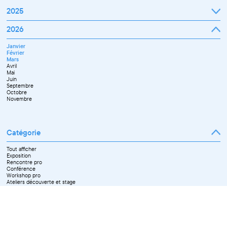
2025
Janvier
2026
Février
Mars
Janvier
Avril
Février
Mai
Mars
Juin
Avril
Juillet
Mai
Septembre
Juin
Octobre
Septembre
Novembre
Octobre
Décembre
Novembre
Catégorie
Tout afficher
Exposition
Rencontre pro
Conférence
Workshop pro
Ateliers découverte et stage
Spectacle
Projection
Résidence
Formation professionnelle
Restitution
Paroles d'entrepreneurs