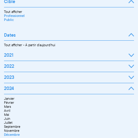
Cible
Tout afficher
Professionnel
Public
Dates
Tout afficher
-
À partir d'aujourd'hui
2021
Septembre
2022
Octobre
Novembre
Janvier
2023
Décembre
Février
Mars
Janvier
2024
Avril
Février
Mai
Mars
Juin
Janvier
Avril
Juillet
Février
Mai
Septembre
Mars
Juin
Octobre
Avril
Septembre
Novembre
Mai
Octobre
Décembre
Juin
Novembre
Juillet
Décembre
Septembre
Novembre
Décembre