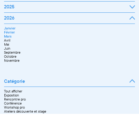
Janvier
2025
Février
Mars
Janvier
2026
Avril
Février
Mai
Mars
Juin
Janvier
Avril
Juillet
Février
Mai
Septembre
Mars
Juin
Novembre
Avril
Juillet
Décembre
Mai
Septembre
Juin
Octobre
Septembre
Novembre
Octobre
Décembre
Novembre
Catégorie
Tout afficher
Exposition
Rencontre pro
Conférence
Workshop pro
Ateliers découverte et stage
Spectacle
Projection
Résidence
Formation professionnelle
Restitution
Paroles d'entrepreneurs