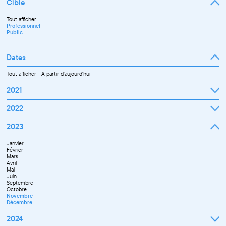
Cible
Tout afficher
Professionnel
Public
Dates
Tout afficher
-
À partir d'aujourd'hui
2021
Septembre
2022
Octobre
Novembre
Janvier
2023
Décembre
Février
Mars
Janvier
Avril
Février
Mai
Mars
Juin
Avril
Juillet
Mai
Septembre
Juin
Octobre
Septembre
Novembre
Octobre
Décembre
Novembre
Décembre
2024