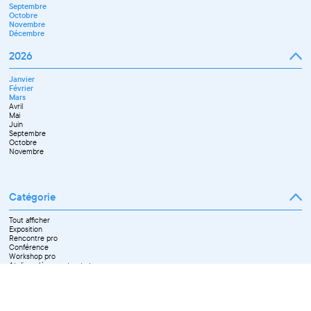
Septembre
Octobre
Novembre
Décembre
2026
Janvier
Février
Mars
Avril
Mai
Juin
Septembre
Octobre
Novembre
Catégorie
Tout afficher
Exposition
Rencontre pro
Conférence
Workshop pro
Ateliers découverte et stage
Spectacle
Projection
Résidence
Formation professionnelle
Restitution