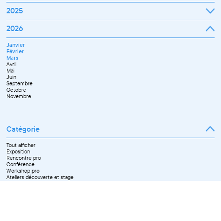
Janvier
2025
Février
Mars
Janvier
2026
Avril
Février
Mai
Mars
Juin
Janvier
Avril
Juillet
Février
Mai
Septembre
Mars
Juin
Novembre
Avril
Juillet
Décembre
Mai
Septembre
Juin
Octobre
Septembre
Novembre
Octobre
Décembre
Novembre
Catégorie
Tout afficher
Exposition
Rencontre pro
Conférence
Workshop pro
Ateliers découverte et stage
Spectacle
Projection
Résidence
Formation professionnelle
Restitution
Paroles d'entrepreneurs