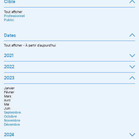
Cible
Tout afficher
Professionnel
Public
Dates
Tout afficher
-
À partir d'aujourd'hui
2021
Septembre
2022
Octobre
Novembre
Janvier
2023
Décembre
Février
Mars
Janvier
Avril
Février
Mai
Mars
Juin
Avril
Juillet
Mai
Septembre
Juin
Octobre
Septembre
Novembre
Octobre
Décembre
Novembre
Décembre
2024