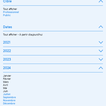
Cible
Tout afficher
Professionnel
Public
Dates
Tout afficher
-
À partir d'aujourd'hui
2021
Septembre
2022
Octobre
Novembre
Janvier
2023
Décembre
Février
Mars
Janvier
2024
Avril
Février
Mai
Mars
Juin
Janvier
Avril
Juillet
Février
Mai
Septembre
Mars
Juin
Octobre
Avril
Septembre
Novembre
Mai
Octobre
Décembre
Juin
Novembre
Juillet
Décembre
Septembre
Novembre
Décembre