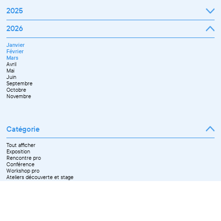
2025
Janvier
2026
Février
Mars
Janvier
Avril
Février
Mai
Mars
Juin
Avril
Juillet
Mai
Septembre
Juin
Octobre
Septembre
Novembre
Octobre
Décembre
Novembre
Catégorie
Tout afficher
Exposition
Rencontre pro
Conférence
Workshop pro
Ateliers découverte et stage
Spectacle
Projection
Résidence
Formation professionnelle
Restitution
Paroles d'entrepreneurs