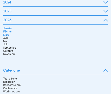
Janvier
2024
Février
Mars
Janvier
2025
Avril
Février
Mai
Mars
Juin
Janvier
2026
Avril
Septembre
Février
Mai
Octobre
Mars
Juin
Novembre
Janvier
Avril
Juillet
Décembre
Février
Mai
Septembre
Mars
Juin
Novembre
Avril
Juillet
Décembre
Mai
Septembre
Juin
Octobre
Septembre
Novembre
Octobre
Décembre
Novembre
Catégorie
Tout afficher
Exposition
Rencontre pro
Conférence
Workshop pro
Ateliers découverte et stage
Spectacle
Projection
Résidence
Formation professionnelle
Restitution