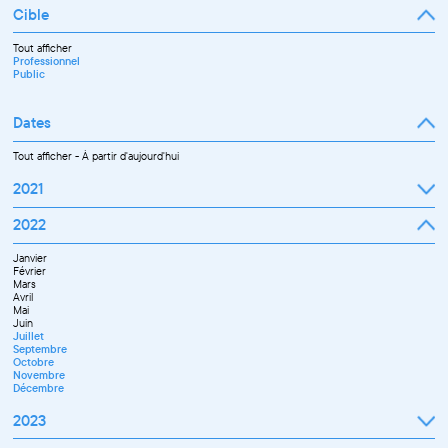
Cible
Tout afficher
Professionnel
Public
Dates
Tout afficher
-
À partir d'aujourd'hui
2021
Septembre
2022
Octobre
Novembre
Janvier
Décembre
Février
Mars
Avril
Mai
Juin
Juillet
Septembre
Octobre
Novembre
Décembre
2023