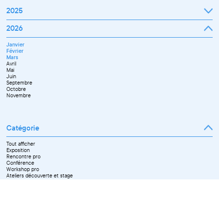
2025
Janvier
2026
Février
Mars
Janvier
Avril
Février
Mai
Mars
Juin
Avril
Juillet
Mai
Septembre
Juin
Octobre
Septembre
Novembre
Octobre
Décembre
Novembre
Catégorie
Tout afficher
Exposition
Rencontre pro
Conférence
Workshop pro
Ateliers découverte et stage
Spectacle
Projection
Résidence
Formation professionnelle
Restitution
Paroles d'entrepreneurs