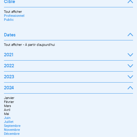
Cible
Tout afficher
Professionnel
Public
Dates
Tout afficher
-
À partir d'aujourd'hui
2021
Septembre
2022
Octobre
Novembre
Janvier
2023
Décembre
Février
Mars
Janvier
2024
Avril
Février
Mai
Mars
Juin
Janvier
Avril
Juillet
Février
Mai
Septembre
Mars
Juin
Octobre
Avril
Septembre
Novembre
Mai
Octobre
Décembre
Juin
Novembre
Juillet
Décembre
Septembre
Novembre
Décembre