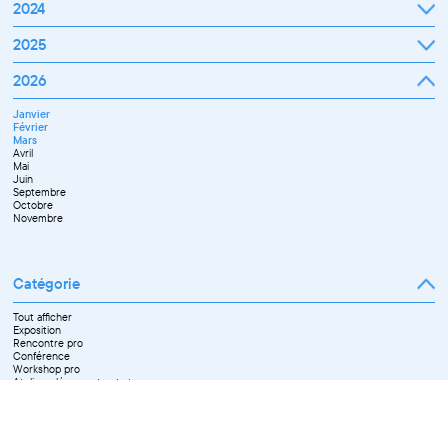
Janvier
2024
Février
Mars
Janvier
2025
Avril
Février
Mai
Mars
Juin
Janvier
2026
Avril
Septembre
Février
Mai
Octobre
Mars
Juin
Novembre
Janvier
Avril
Juillet
Décembre
Février
Mai
Septembre
Mars
Juin
Novembre
Avril
Juillet
Décembre
Mai
Septembre
Juin
Octobre
Septembre
Novembre
Octobre
Décembre
Novembre
Catégorie
Tout afficher
Exposition
Rencontre pro
Conférence
Workshop pro
Ateliers découverte et stage
Spectacle
Projection
Résidence
Formation professionnelle
Restitution