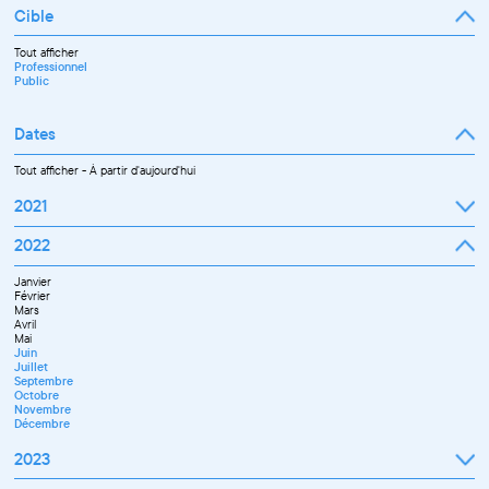
Cible
Tout afficher
Professionnel
Public
Dates
Tout afficher
-
À partir d'aujourd'hui
2021
Septembre
2022
Octobre
Novembre
Janvier
Décembre
Février
Mars
Avril
Mai
Juin
Juillet
Septembre
Octobre
Novembre
Décembre
2023