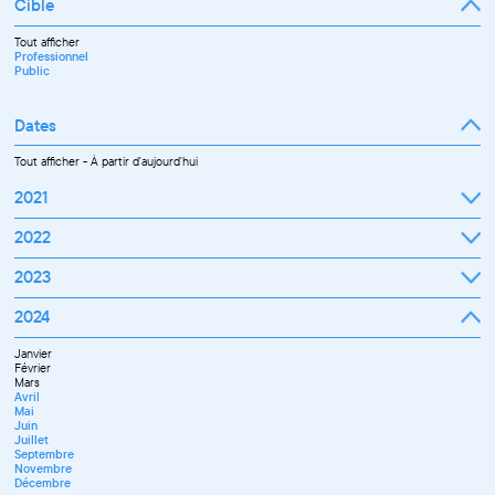
Cible
Tout afficher
Professionnel
Public
Dates
Tout afficher
-
À partir d'aujourd'hui
2021
Septembre
2022
Octobre
Novembre
Janvier
2023
Décembre
Février
Mars
Janvier
2024
Avril
Février
Mai
Mars
Juin
Janvier
Avril
Juillet
Février
Mai
Septembre
Mars
Juin
Octobre
Avril
Septembre
Novembre
Mai
Octobre
Décembre
Juin
Novembre
Juillet
Décembre
Septembre
Novembre
Décembre