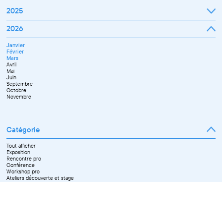
2025
Janvier
2026
Février
Mars
Janvier
Avril
Février
Mai
Mars
Juin
Avril
Juillet
Mai
Septembre
Juin
Octobre
Septembre
Novembre
Octobre
Décembre
Novembre
Catégorie
Tout afficher
Exposition
Rencontre pro
Conférence
Workshop pro
Ateliers découverte et stage
Spectacle
Projection
Résidence
Formation professionnelle
Restitution
Paroles d'entrepreneurs