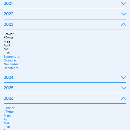
2021
Septembre
2022
Octobre
Novembre
Janvier
2023
Décembre
Février
Mars
Janvier
Avril
Février
Mai
Mars
Juin
Avril
Juillet
Mai
Septembre
Juin
Octobre
Septembre
Novembre
Octobre
Décembre
Novembre
Décembre
2024
Janvier
2025
Février
Mars
Janvier
2026
Avril
Février
Mai
Mars
Juin
Janvier
Avril
Juillet
Février
Mai
Septembre
Mars
Juin
Novembre
Avril
Juillet
Décembre
Mai
Septembre
Juin
Octobre