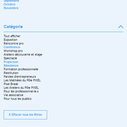
Septembre
Novembre
Octobre
Décembre
Novembre
Catégorie
Tout afficher
Exposition
Rencontre pro
Conférence
Workshop pro
Ateliers découverte et stage
Spectacle
Projection
Résidence
Formation professionnelle
Restitution
Paroles d'entrepreneurs
Les Matinées du Pôle PIXEL
Pixel Break
Les Ateliers du Pôle PIXEL
Pour les professionnel·le·s
Vie associative
Pour tous les publics
X Effacer tous les filtres