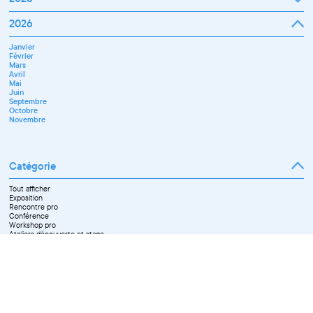
Février
Mars
Janvier
2026
Avril
Février
Mai
Mars
Juin
Janvier
Avril
Juillet
Février
Mai
Septembre
Mars
Juin
Novembre
Avril
Juillet
Décembre
Mai
Septembre
Juin
Octobre
Septembre
Novembre
Octobre
Décembre
Novembre
Catégorie
Tout afficher
Exposition
Rencontre pro
Conférence
Workshop pro
Ateliers découverte et stage
Spectacle
Projection
Résidence
Formation professionnelle
Restitution
Paroles d'entrepreneurs
Les Matinées du Pôle PIXEL
Pixel Break