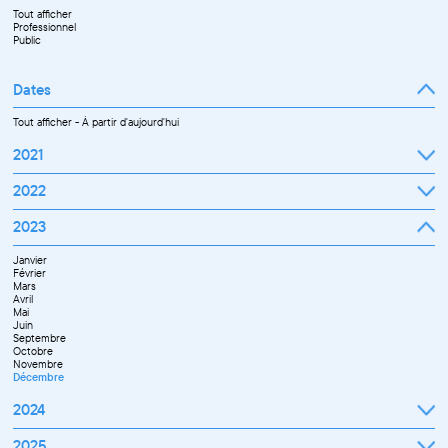
Tout afficher
Professionnel
Public
Dates
Tout afficher
-
À partir d'aujourd'hui
2021
Septembre
2022
Octobre
Novembre
Janvier
2023
Décembre
Février
Mars
Janvier
Avril
Février
Mai
Mars
Juin
Avril
Juillet
Mai
Septembre
Juin
Octobre
Septembre
Novembre
Octobre
Décembre
Novembre
Décembre
2024
Janvier
2025