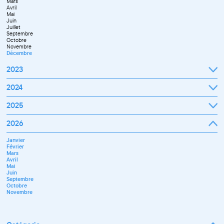
Mars
Avril
Mai
Juin
Juillet
Septembre
Octobre
Novembre
Décembre
2023
Janvier
2024
Février
Mars
Janvier
2025
Avril
Février
Mai
Mars
Juin
Janvier
2026
Avril
Septembre
Février
Mai
Octobre
Mars
Juin
Novembre
Janvier
Avril
Juillet
Décembre
Février
Mai
Septembre
Mars
Juin
Novembre
Avril
Juillet
Décembre
Mai
Septembre
Juin
Octobre
Septembre
Novembre
Octobre
Décembre
Novembre