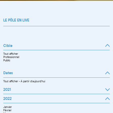
LE PÔLE EN LIVE
Cible
Tout afficher
Professionnel
Public
Dates
Tout afficher
-
À partir d'aujourd'hui
2021
Septembre
2022
Octobre
Novembre
Janvier
Décembre
Février