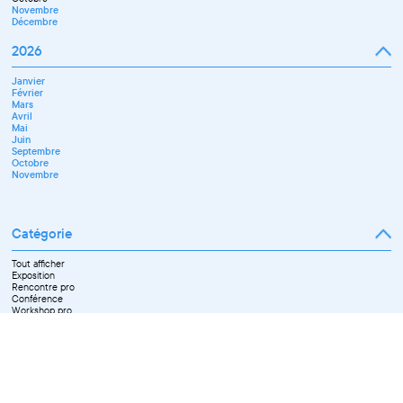
Novembre
Décembre
2026
Janvier
Février
Mars
Avril
Mai
Juin
Septembre
Octobre
Novembre
Catégorie
Tout afficher
Exposition
Rencontre pro
Conférence
Workshop pro
Ateliers découverte et stage
Spectacle
Projection
Résidence
Formation professionnelle
Restitution
Paroles d'entrepreneurs