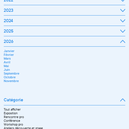
Janvier
2023
Février
Mars
Janvier
2024
Avril
Février
Mai
Mars
Juin
Janvier
2025
Avril
Juillet
Février
Mai
Septembre
Mars
Juin
Octobre
Janvier
2026
Avril
Septembre
Novembre
Février
Mai
Octobre
Décembre
Mars
Juin
Novembre
Janvier
Avril
Juillet
Décembre
Février
Mai
Septembre
Mars
Juin
Novembre
Avril
Juillet
Décembre
Mai
Septembre
Juin
Octobre
Septembre
Novembre
Octobre
Décembre
Novembre
Catégorie
Tout afficher
Exposition
Rencontre pro
Conférence
Workshop pro
Ateliers découverte et stage