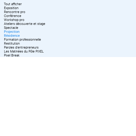
Tout afficher
Exposition
Rencontre pro
Conférence
Workshop pro
Ateliers découverte et stage
Spectacle
Projection
Résidence
Formation professionnelle
Restitution
Paroles d'entrepreneurs
Les Matinées du Pôle PIXEL
Pixel Break
Les Ateliers du Pôle PIXEL
Pour les professionnel·le·s
Vie associative
Pour tous les publics
X Effacer tous les filtres