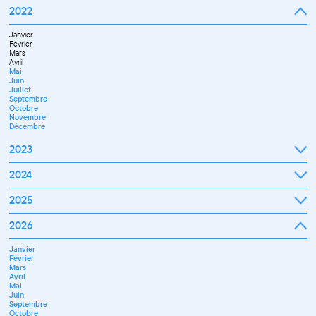
Septembre
2022
Octobre
Novembre
Janvier
Décembre
Février
Mars
Avril
Mai
Juin
Juillet
Septembre
Octobre
Novembre
Décembre
2023
Janvier
2024
Février
Mars
Janvier
2025
Avril
Février
Mai
Mars
Juin
Janvier
2026
Avril
Septembre
Février
Mai
Octobre
Mars
Juin
Novembre
Janvier
Avril
Juillet
Décembre
Février
Mai
Septembre
Mars
Juin
Novembre
Avril
Juillet
Décembre
Mai
Septembre
Juin
Octobre
Septembre
Novembre
Octobre
Décembre