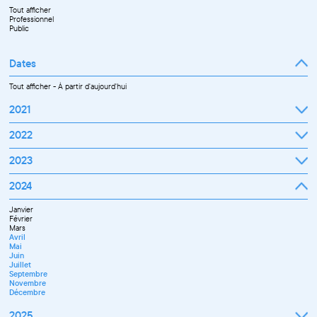
Tout afficher
Professionnel
Public
Dates
Tout afficher
-
À partir d'aujourd'hui
2021
Septembre
2022
Octobre
Novembre
Janvier
2023
Décembre
Février
Mars
Janvier
2024
Avril
Février
Mai
Mars
Juin
Janvier
Avril
Juillet
Février
Mai
Septembre
Mars
Juin
Octobre
Avril
Septembre
Novembre
Mai
Octobre
Décembre
Juin
Novembre
Juillet
Décembre
Septembre
Novembre
Décembre
2025