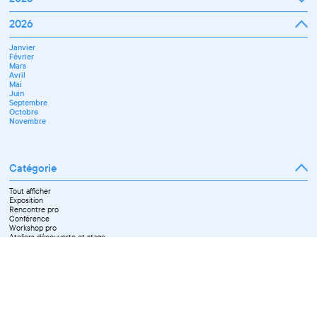
Janvier
2026
Février
Mars
Janvier
Avril
Février
Mai
Mars
Juin
Avril
Juillet
Mai
Septembre
Juin
Octobre
Septembre
Novembre
Octobre
Décembre
Novembre
Catégorie
Tout afficher
Exposition
Rencontre pro
Conférence
Workshop pro
Ateliers découverte et stage
Spectacle
Projection
Résidence
Formation professionnelle
Restitution
Paroles d'entrepreneurs
Les Matinées du Pôle PIXEL
Pixel Break