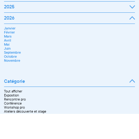
Janvier
2025
Février
Mars
Janvier
2026
Avril
Février
Mai
Mars
Juin
Janvier
Avril
Juillet
Février
Mai
Septembre
Mars
Juin
Novembre
Avril
Juillet
Décembre
Mai
Septembre
Juin
Octobre
Septembre
Novembre
Octobre
Décembre
Novembre
Catégorie
Tout afficher
Exposition
Rencontre pro
Conférence
Workshop pro
Ateliers découverte et stage
Spectacle
Projection
Résidence
Formation professionnelle
Restitution
Paroles d'entrepreneurs