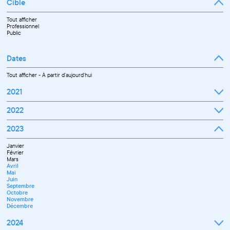
Cible
Tout afficher
Professionnel
Public
Dates
Tout afficher
-
À partir d'aujourd'hui
2021
Septembre
2022
Octobre
Novembre
Janvier
2023
Décembre
Février
Mars
Janvier
Avril
Février
Mai
Mars
Juin
Avril
Juillet
Mai
Septembre
Juin
Octobre
Septembre
Novembre
Octobre
Décembre
Novembre
Décembre
2024