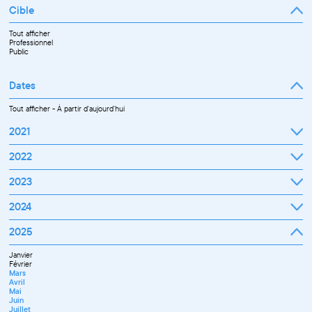
Cible
Tout afficher
Professionnel
Public
Dates
Tout afficher
-
À partir d'aujourd'hui
2021
Septembre
2022
Octobre
Novembre
Janvier
2023
Décembre
Février
Mars
Janvier
2024
Avril
Février
Mai
Mars
Juin
Janvier
2025
Avril
Juillet
Février
Mai
Septembre
Mars
Juin
Octobre
Janvier
Avril
Septembre
Novembre
Février
Mai
Octobre
Décembre
Mars
Juin
Novembre
Avril
Juillet
Décembre
Mai
Septembre
Juin
Novembre
Juillet
Décembre