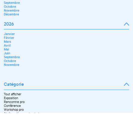
Septembre
Octobre
Novembre
Décembre
2026
Janvier
Février
Mars
Avril
Mai
Juin
Septembre
Octobre
Novembre
Catégorie
Tout afficher
Exposition
Rencontre pro
Conférence
Workshop pro
Ateliers découverte et stage
Spectacle
Projection
Résidence
Formation professionnelle
Restitution