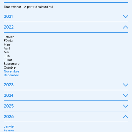
Tout afficher
-
À partir d'aujourd'hui
2021
Septembre
2022
Octobre
Novembre
Janvier
Décembre
Février
Mars
Avril
Mai
Juin
Juillet
Septembre
Octobre
Novembre
Décembre
2023
Janvier
2024
Février
Mars
Janvier
2025
Avril
Février
Mai
Mars
Juin
Janvier
2026
Avril
Septembre
Février
Mai
Octobre
Mars
Juin
Novembre
Janvier
Avril
Juillet
Décembre
Février
Mai
Septembre