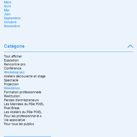
Mars
Juin
Novembre
Avril
Juillet
Décembre
Mai
Septembre
Juin
Octobre
Septembre
Novembre
Octobre
Décembre
Novembre
Catégorie
Tout afficher
Exposition
Rencontre pro
Conférence
Workshop pro
Ateliers découverte et stage
Spectacle
Projection
Résidence
Formation professionnelle
Restitution
Paroles d'entrepreneurs
Les Matinées du Pôle PIXEL
Pixel Break
Les Ateliers du Pôle PIXEL
Pour les professionnel·le·s
Vie associative
Pour tous les publics