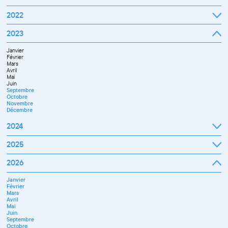
Septembre
2022
Octobre
Novembre
Janvier
2023
Décembre
Février
Mars
Janvier
Avril
Février
Mai
Mars
Juin
Avril
Juillet
Mai
Septembre
Juin
Octobre
Septembre
Novembre
Octobre
Décembre
Novembre
Décembre
2024
Janvier
2025
Février
Mars
Janvier
2026
Avril
Février
Mai
Mars
Juin
Janvier
Avril
Juillet
Février
Mai
Septembre
Mars
Juin
Novembre
Avril
Juillet
Décembre
Mai
Septembre
Juin
Octobre
Septembre
Novembre
Octobre
Décembre