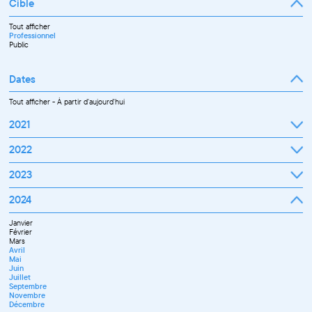
Cible
Tout afficher
Professionnel
Public
Dates
Tout afficher
-
À partir d'aujourd'hui
2021
Septembre
2022
Octobre
Novembre
Janvier
2023
Décembre
Février
Mars
Janvier
2024
Avril
Février
Mai
Mars
Juin
Janvier
Avril
Juillet
Février
Mai
Septembre
Mars
Juin
Octobre
Avril
Septembre
Novembre
Mai
Octobre
Décembre
Juin
Novembre
Juillet
Décembre
Septembre
Novembre
Décembre