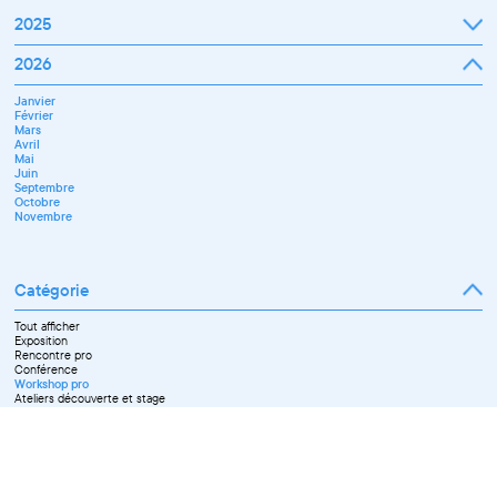
2025
Janvier
2026
Février
Mars
Janvier
Avril
Février
Mai
Mars
Juin
Avril
Juillet
Mai
Septembre
Juin
Octobre
Septembre
Novembre
Octobre
Décembre
Novembre
Catégorie
Tout afficher
Exposition
Rencontre pro
Conférence
Workshop pro
Ateliers découverte et stage
Spectacle
Projection
Résidence
Formation professionnelle
Restitution
Paroles d'entrepreneurs