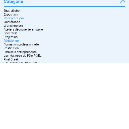
Catégorie
Tout afficher
Exposition
Rencontre pro
Conférence
Workshop pro
Ateliers découverte et stage
Spectacle
Projection
Résidence
Formation professionnelle
Restitution
Paroles d'entrepreneurs
Les Matinées du Pôle PIXEL
Pixel Break
Les Ateliers du Pôle PIXEL
Pour les professionnel·le·s
Vie associative
Pour tous les publics
X Effacer tous les filtres