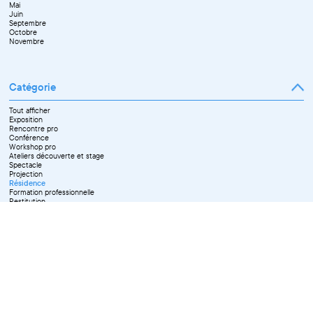
Mai
Septembre
Juin
Octobre
Septembre
Novembre
Octobre
Décembre
Novembre
Catégorie
Tout afficher
Exposition
Rencontre pro
Conférence
Workshop pro
Ateliers découverte et stage
Spectacle
Projection
Résidence
Formation professionnelle
Restitution
Paroles d'entrepreneurs
Les Matinées du Pôle PIXEL
Pixel Break
Les Ateliers du Pôle PIXEL
Pour les professionnel·le·s
Vie associative
Pour tous les publics
X Effacer tous les filtres