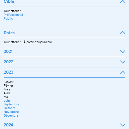
Cible
Tout afficher
Professionnel
Public
Dates
Tout afficher
-
À partir d'aujourd'hui
2021
Septembre
2022
Octobre
Novembre
Janvier
2023
Décembre
Février
Mars
Janvier
Avril
Février
Mai
Mars
Juin
Avril
Juillet
Mai
Septembre
Juin
Octobre
Septembre
Novembre
Octobre
Décembre
Novembre
Décembre
2024