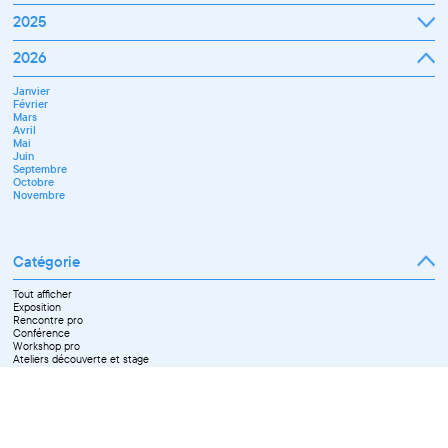
Janvier
2025
Février
Mars
Janvier
2026
Avril
Février
Mai
Mars
Juin
Janvier
Avril
Juillet
Février
Mai
Septembre
Mars
Juin
Novembre
Avril
Juillet
Décembre
Mai
Septembre
Juin
Octobre
Septembre
Novembre
Octobre
Décembre
Novembre
Catégorie
Tout afficher
Exposition
Rencontre pro
Conférence
Workshop pro
Ateliers découverte et stage
Spectacle
Projection
Résidence
Formation professionnelle
Restitution
Paroles d'entrepreneurs