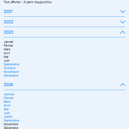
Tout afficher
-
À partir d'aujourd'hui
2021
Septembre
2022
Octobre
Novembre
Janvier
2023
Décembre
Février
Mars
Janvier
Avril
Février
Mai
Mars
Juin
Avril
Juillet
Mai
Septembre
Juin
Octobre
Septembre
Novembre
Octobre
Décembre
Novembre
Décembre
2024
Janvier
Février
Mars
Avril
Mai
Juin
Juillet
Septembre
Novembre
Décembre