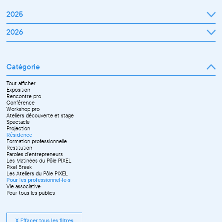
2025
Janvier
2026
Février
Mars
Janvier
Avril
Février
Mai
Mars
Juin
Catégorie
Avril
Juillet
Mai
Septembre
Juin
Octobre
Tout afficher
Septembre
Novembre
Exposition
Octobre
Décembre
Rencontre pro
Novembre
Conférence
Workshop pro
Ateliers découverte et stage
Spectacle
Projection
Résidence
Formation professionnelle
Restitution
Paroles d'entrepreneurs
Les Matinées du Pôle PIXEL
Pixel Break
Les Ateliers du Pôle PIXEL
Pour les professionnel·le·s
Vie associative
Pour tous les publics
X Effacer tous les filtres