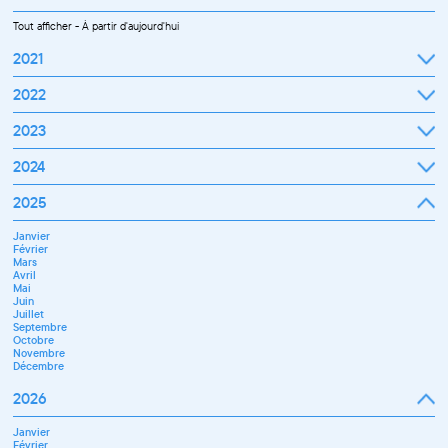
Tout afficher
-
À partir d'aujourd'hui
2021
Septembre
2022
Octobre
Novembre
Janvier
2023
Décembre
Février
Mars
Janvier
2024
Avril
Février
Mai
Mars
Juin
Janvier
2025
Avril
Juillet
Février
Mai
Septembre
Mars
Juin
Octobre
Janvier
Avril
Septembre
Novembre
Février
Mai
Octobre
Décembre
Mars
Juin
Novembre
Avril
Juillet
Décembre
Mai
Septembre
Juin
Novembre
Juillet
Décembre
Septembre
Octobre
Novembre
Décembre
2026
Janvier
Février