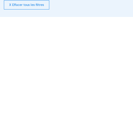
X Effacer tous les filtres
Tous les événements compris
entre le 01.01.2025 et le
31.03.2026 pour Résidence,
Professionnel, Les Matinées du
Pôle PIXEL