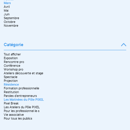
Mars
Avril
Mai
Juin
Septembre
Octobre
Novembre
Catégorie
Tout afficher
Exposition
Rencontre pro
Conférence
Workshop pro
Ateliers découverte et stage
Spectacle
Projection
Résidence
Formation professionnelle
Restitution
Paroles d'entrepreneurs
Les Matinées du Pôle PIXEL
Pixel Break
Les Ateliers du Pôle PIXEL
Pour les professionnel·le·s
Vie associative
Pour tous les publics