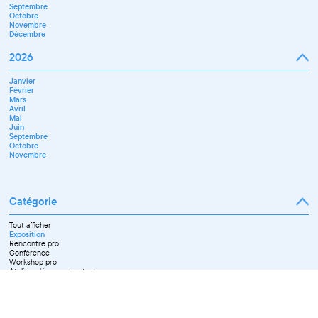
Septembre
Octobre
Novembre
Décembre
2026
Janvier
Février
Mars
Avril
Mai
Juin
Septembre
Octobre
Novembre
Catégorie
Tout afficher
Exposition
Rencontre pro
Conférence
Workshop pro
Ateliers découverte et stage
Spectacle
Projection
Résidence
Formation professionnelle
Restitution