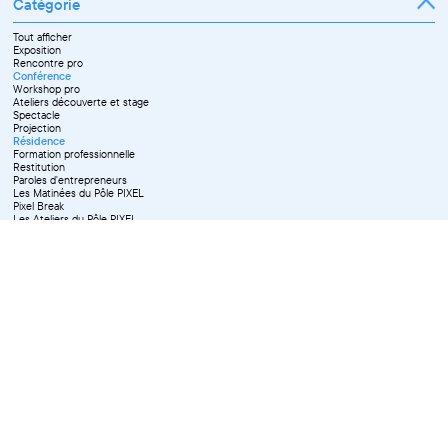
Catégorie
Tout afficher
Exposition
Rencontre pro
Conférence
Workshop pro
Ateliers découverte et stage
Spectacle
Projection
Résidence
Formation professionnelle
Restitution
Paroles d'entrepreneurs
Les Matinées du Pôle PIXEL
Pixel Break
Les Ateliers du Pôle PIXEL
Pour les professionnel·le·s
Vie associative
Pour tous les publics
X Effacer tous les filtres