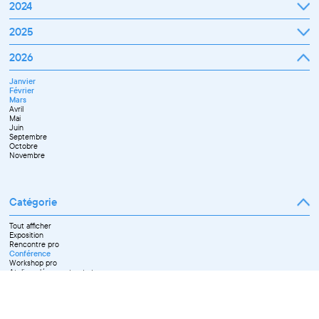
Janvier
2024
Février
Mars
Janvier
2025
Avril
Février
Mai
Mars
Juin
Janvier
2026
Avril
Septembre
Février
Mai
Octobre
Mars
Juin
Novembre
Janvier
Avril
Juillet
Décembre
Février
Mai
Septembre
Mars
Juin
Novembre
Avril
Juillet
Décembre
Mai
Septembre
Juin
Octobre
Septembre
Novembre
Octobre
Décembre
Novembre
Catégorie
Tout afficher
Exposition
Rencontre pro
Conférence
Workshop pro
Ateliers découverte et stage
Spectacle
Projection
Résidence
Formation professionnelle
Restitution