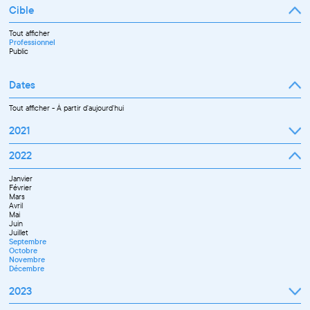
Cible
Tout afficher
Professionnel
Public
Dates
Tout afficher
-
À partir d'aujourd'hui
2021
Septembre
2022
Octobre
Novembre
Janvier
Décembre
Février
Mars
Avril
Mai
Juin
Juillet
Septembre
Octobre
Novembre
Décembre
2023