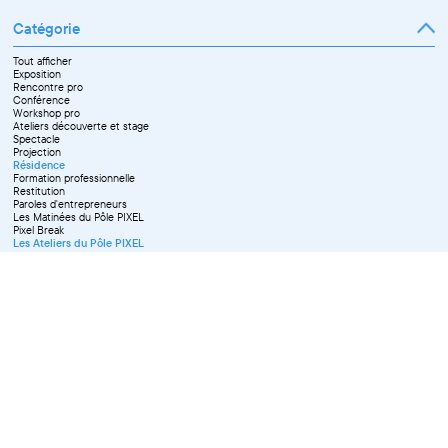
Catégorie
Tout afficher
Exposition
Rencontre pro
Conférence
Workshop pro
Ateliers découverte et stage
Spectacle
Projection
Résidence
Formation professionnelle
Restitution
Paroles d'entrepreneurs
Les Matinées du Pôle PIXEL
Pixel Break
Les Ateliers du Pôle PIXEL
Pour les professionnel·le·s
Vie associative
Pour tous les publics
X Effacer tous les filtres