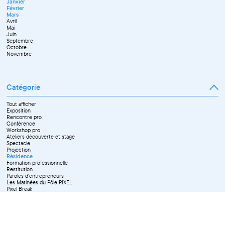
Janvier
Avril
Juillet
Décembre
Février
Mai
Septembre
Mars
Juin
Novembre
Avril
Juillet
Décembre
Mai
Septembre
Juin
Octobre
Septembre
Novembre
Octobre
Décembre
Novembre
Catégorie
Tout afficher
Exposition
Rencontre pro
Conférence
Workshop pro
Ateliers découverte et stage
Spectacle
Projection
Résidence
Formation professionnelle
Restitution
Paroles d'entrepreneurs
Les Matinées du Pôle PIXEL
Pixel Break
Les Ateliers du Pôle PIXEL
Pour les professionnel·le·s
Vie associative
Pour tous les publics