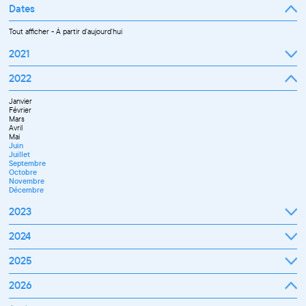
Dates
Tout afficher
-
À partir d'aujourd'hui
2021
Septembre
2022
Octobre
Novembre
Janvier
Décembre
Février
Mars
Avril
Mai
Juin
Juillet
Septembre
Octobre
Novembre
Décembre
2023
Janvier
2024
Février
Mars
Janvier
2025
Avril
Février
Mai
Mars
Juin
Janvier
2026
Avril
Septembre
Février
Mai
Octobre
Mars
Juin
Novembre