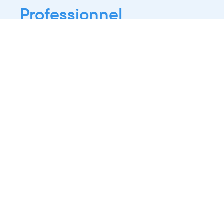
Professionnel
Public
Dates
Tout afficher
-
À partir d'auj
2021