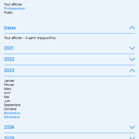
Tout afficher
Professionnel
Public
Dates
Tout afficher
-
À partir d'aujourd'hui
2021
Septembre
2022
Octobre
Novembre
Janvier
2023
Décembre
Février
Mars
Janvier
Avril
Février
Mai
Mars
Juin
Avril
Juillet
Mai
Septembre
Juin
Octobre
Septembre
Novembre
Octobre
Décembre
Novembre
Décembre
2024
Janvier
2025