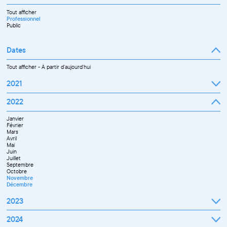
Tout afficher
Professionnel
Public
Dates
Tout afficher
-
À partir d'aujourd'hui
2021
Septembre
2022
Octobre
Novembre
Janvier
Décembre
Février
Mars
Avril
Mai
Juin
Juillet
Septembre
Octobre
Novembre
Décembre
2023
Janvier
2024
Février