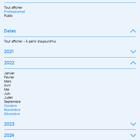
Tout afficher
Professionnel
Public
Dates
Tout afficher
-
À partir d'aujourd'hui
2021
Septembre
2022
Octobre
Novembre
Janvier
Décembre
Février
Mars
Avril
Mai
Juin
Juillet
Septembre
Octobre
Novembre
Décembre
2023
Janvier
2024
Février