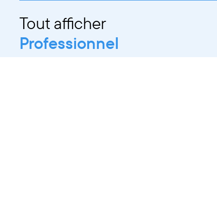
Tout afficher
Professionnel
Public
Dates
Tout afficher
-
À partir d'auj