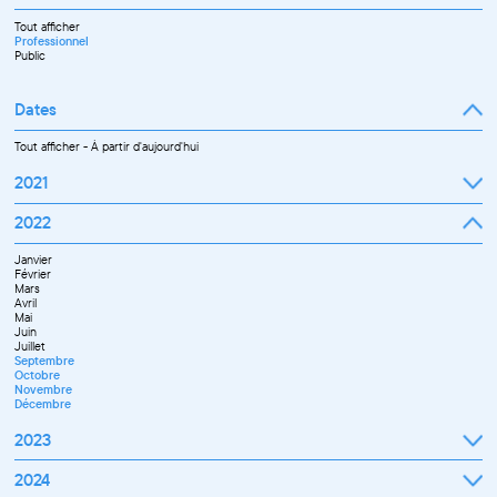
Tout afficher
Professionnel
Public
Dates
Tout afficher
-
À partir d'aujourd'hui
2021
Septembre
2022
Octobre
Novembre
Janvier
Décembre
Février
Mars
Avril
Mai
Juin
Juillet
Septembre
Octobre
Novembre
Décembre
2023
Janvier
2024
Février