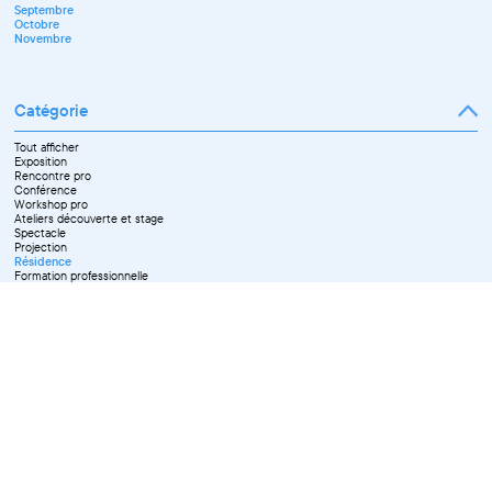
Septembre
Novembre
Octobre
Décembre
Novembre
Catégorie
Tout afficher
Exposition
Rencontre pro
Conférence
Workshop pro
Ateliers découverte et stage
Spectacle
Projection
Résidence
Formation professionnelle
Restitution
Paroles d'entrepreneurs
Les Matinées du Pôle PIXEL
Pixel Break
Les Ateliers du Pôle PIXEL
Pour les professionnel·le·s
Vie associative
Pour tous les publics
X Effacer tous les filtres