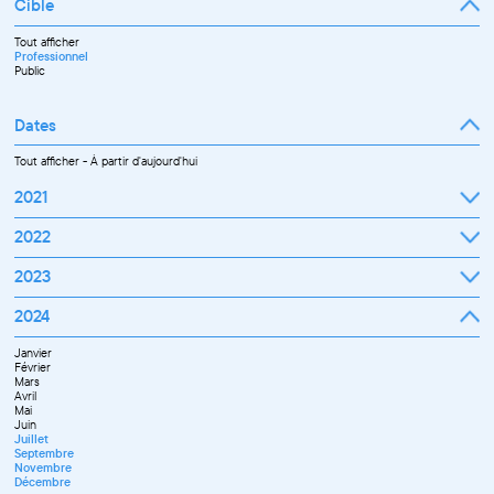
Cible
Tout afficher
Professionnel
Public
Dates
Tout afficher
-
À partir d'aujourd'hui
2021
Septembre
2022
Octobre
Novembre
Janvier
2023
Décembre
Février
Mars
Janvier
2024
Avril
Février
Mai
Mars
Juin
Janvier
Avril
Juillet
Février
Mai
Septembre
Mars
Juin
Octobre
Avril
Septembre
Novembre
Mai
Octobre
Décembre
Juin
Novembre
Juillet
Décembre
Septembre
Novembre
Décembre