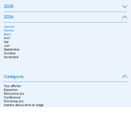
2025
Janvier
2026
Février
Mars
Janvier
Avril
Février
Mai
Mars
Juin
Avril
Juillet
Mai
Septembre
Juin
Octobre
Septembre
Novembre
Octobre
Décembre
Novembre
Catégorie
Tout afficher
Exposition
Rencontre pro
Conférence
Workshop pro
Ateliers découverte et stage
Spectacle
Projection
Résidence
Formation professionnelle
Restitution
Paroles d'entrepreneurs